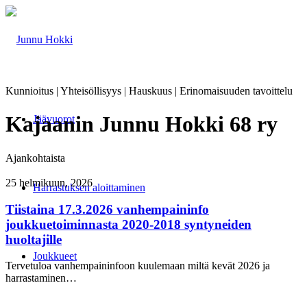
Kunnioitus | Yhteisöllisyys | Hauskuus | Erinomaisuuden tavoittelu
Kajaanin Junnu Hokki 68 ry
Jäävuorot
Ajankohtaista
25 helmikuun, 2026
Harrastuksen aloittaminen
Tiistaina 17.3.2026 vanhempaininfo
joukkuetoiminnasta 2020-2018 syntyneiden
huoltajille
Joukkueet
Tervetuloa vanhempaininfoon kuulemaan miltä kevät 2026 ja
harrastaminen…