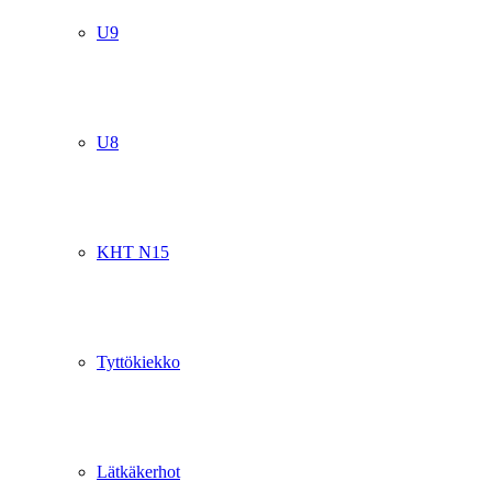
U9
U8
KHT N15
Tyttökiekko
Lätkäkerhot