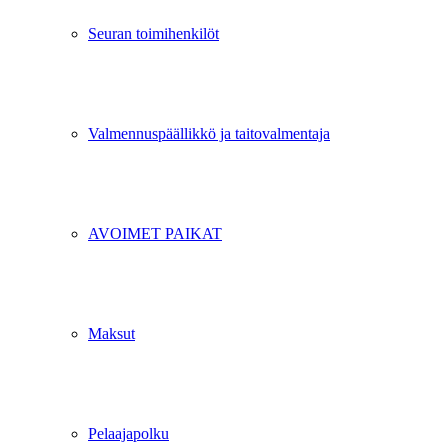
Seuran toimihenkilöt
Valmennuspäällikkö ja taitovalmentaja
AVOIMET PAIKAT
Maksut
Pelaajapolku