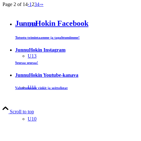
Page 2 of 14
‹
1
2
3
4
›
»
JunnuHokin Facebook
U14
Tutustu toimintaamme ja tapahtumiimme!
JunnuHokin Instagram
U13
Seuraa seuraa!
JunnuHokin Youtube-kanava
U11
Valmennuksen vinkit ja soittolistat
Scroll to top
U10