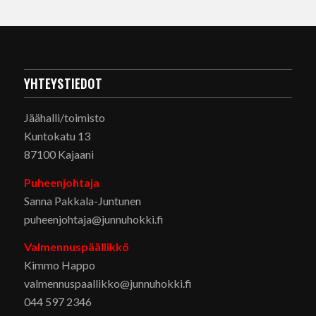
YHTEYSTIEDOT
Jäähalli/toimisto
Kuntokatu 13
87100 Kajaani
Puheenjohtaja
Sanna Pakkala-Juntunen
puheenjohtaja@junnuhokki.fi
Valmennuspäällikkö
Kimmo Happo
valmennuspaallikko@junnuhokki.fi
044 597 2346