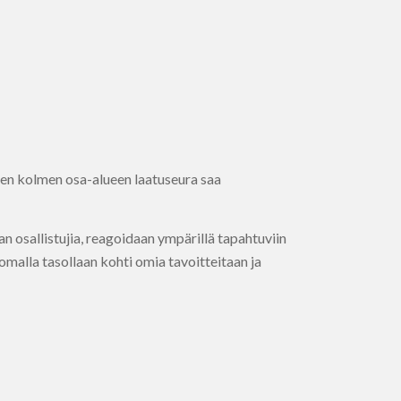
kien kolmen osa-alueen laatuseura saa
n osallistujia, reagoidaan ympärillä tapahtuviin
omalla tasollaan kohti omia tavoitteitaan ja