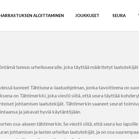
HARRASTUKSEN ALOITTAMINEN
JOUKKUEET
SEURA
ntämä tunnus urheiluseuralle, joka täyttää määritetyt laatutekijä
 yhdessä luoneet Tähtiseura-laatuohjelman, jonka tavoitteena on su
ena on Tähtimerkki, joka viestii siitä, että seura täyttää kohdery
 yhteiset johtamisen laatutekijät. Tähtimerkin saaneet seurat toim
ntaansa ja jakavat hyviä käytäntöjään.
ten osa-alueen tähtimerkin. Se viestii siitä, että seura luo lapsille 
euran johtamisen ja lasten urheilun laatutekijät, ja on osa suurempa