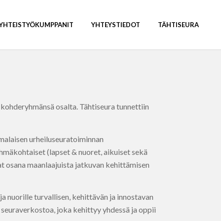
YHTEISTYÖKUMPPANIT
YHTEYSTIEDOT
TÄHTISEURA
t kohderyhmänsä osalta. Tähtiseura tunnettiin
omalaisen urheiluseuratoiminnan
hmäkohtaiset (lapset & nuoret, aikuiset sekä
ivat osana maanlaajuista jatkuvan kehittämisen
ja nuorille turvallisen, kehittävän ja innostavan
a seuraverkostoa, joka kehittyy yhdessä ja oppii