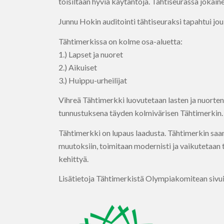
toisiltaan hyviä käytäntöjä. Tähtiseurassa jokain
Junnu Hokin auditointi tähtiseuraksi tapahtui jo
Tähtimerkissa on kolme osa-aluetta:
1.) Lapset ja nuoret
2.) Aikuiset
3.) Huippu-urheilijat
Vihreä Tähtimerkki luovutetaan lasten ja nuorten,
tunnustuksena täyden kolmivärisen Tähtimerkin.
Tähtimerkki on lupaus laadusta. Tähtimerkin saane
muutoksiin, toimitaan modernisti ja vaikutetaan t
kehittyä.
Lisätietoja Tähtimerkistä Olympiakomitean sivui