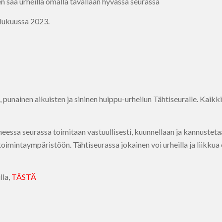
en saa urheilla omalla tavallaan hyvässä seurassa
ulukuussa 2023.
 punainen aikuisten ja sininen huippu-urheilun Tähtiseuralle. Kaik
essa seurassa toimitaan vastuullisesti, kuunnellaan ja kannustetaa
oimintaympäristöön. Tähtiseurassa jokainen voi urheilla ja liikkua 
lla,
TÄSTÄ