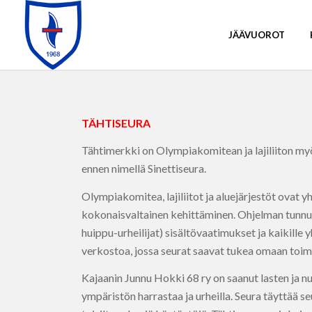
JÄÄVUOROT
TÄHTISEURA
Tähtimerkki on Olympiakomitean ja lajiliiton myö
ennen nimellä Sinettiseura.
Olympiakomitea, lajiliitot ja aluejärjestöt ovat
kokonaisvaltainen kehittäminen. Ohjelman tunnuks
huippu-urheilijat) sisältövaatimukset ja kaikille
verkostoa, jossa seurat saavat tukea omaan toimi
Kajaanin Junnu Hokki 68 ry on saanut lasten ja nuor
ympäristön harrastaa ja urheilla. Seura täyttää s