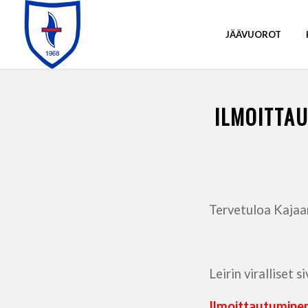
JÄÄVUOROT
ILMOITTAU
Tervetuloa Kajaani
Leirin viralliset s
Ilmoittautuminen