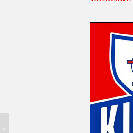
Kaveriviikkoa vietetään
viikolla 5 U8, U9 ja U10
joukkueissa, tervetuloa