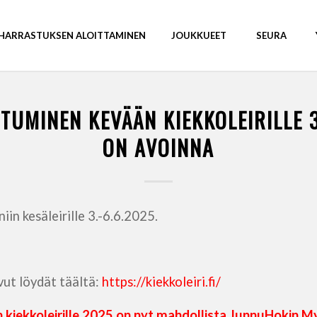
HARRASTUKSEN ALOITTAMINEN
JOUKKUEET
SEURA
TUMINEN KEVÄÄN KIEKKOLEIRILLE 3
ON AVOINNA
in kesäleirille 3.-6.6.2025.
ivut löydät täältä:
https://kiekkoleiri.fi/
 kiekkoleirille 2025 on nyt mahdollista JunnuHokin
My