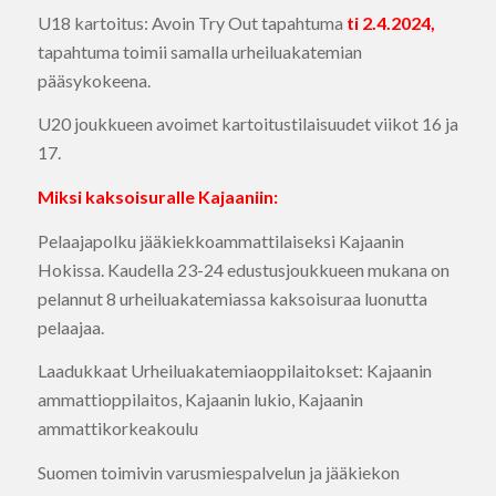
U18 kartoitus: Avoin Try Out tapahtuma
ti 2.4.2024,
tapahtuma toimii samalla urheiluakatemian
pääsykokeena.
U20 joukkueen avoimet kartoitustilaisuudet viikot 16 ja
17.
Miksi kaksoisuralle Kajaaniin:
Pelaajapolku jääkiekkoammattilaiseksi Kajaanin
Hokissa. Kaudella 23-24 edustusjoukkueen mukana on
pelannut 8 urheiluakatemiassa kaksoisuraa luonutta
pelaajaa.
Laadukkaat Urheiluakatemiaoppilaitokset: Kajaanin
ammattioppilaitos, Kajaanin lukio, Kajaanin
ammattikorkeakoulu
Suomen toimivin varusmiespalvelun ja jääkiekon