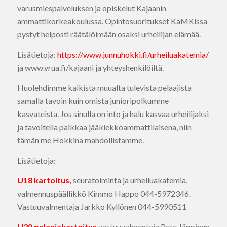
varusmiespalveluksen ja opiskelut Kajaanin
ammattikorkeakoulussa. Opintosuoritukset KaMKissa
pystyt helposti räätälöimään osaksi urheilijan elämää.
Lisätietoja:
https://www.junnuhokki.fi/urheiluakatemia/
ja www.vrua.fi/kajaani ja yhteyshenkilöiltä.
Huolehdimme kaikista muualta tulevista pelaajista
samalla tavoin kuin omista junioripolkumme
kasvateista. Jos sinulla on into ja halu kasvaa urheilijaksi
ja tavoitella paikkaa jääkiekkoammattilaisena, niin
tämän me Hokkina mahdollistamme.
Lisätietoja:
U18 kartoitus,
seuratoiminta ja urheiluakatemia,
valmennuspäällikkö Kimmo Happo 044-5972346.
Vastuuvalmentaja Jarkko Kyllönen 044-5990511
U20 pelaajakartoitus
vastuuvalmentaja Pete Jäppinen