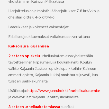
yhdistäminen Kainuun Prikaatissa
Harjoittelun ohjelmointi: Jääharjoitukset 7-8 krt/vko ja
oheisharjoittelu 4-5 krt/vko
Laadukkaat ja kokeneet valmentajat
Edulliset joukkuemaksut valtakuntaan verrattuna
Kaksoisura Kajaanissa
2.asteen opiskelu
urheiluakatemiassa yhdistetään
tavoitteellinen kilpaurheilu ja koulunkäynti. Koulun
vaihto Kajaanin 2.asteen opiskelupaikkoihin (Kainuun
ammattiopisto, Kajaanin Lukio) onnistuu sujuvasti, kun
tulet eri paikkakunnalta
Lisätietoja:
https://www.junnuhokki.fi/urheiluakatemia/
ja www.vrua.fi/kajaani ja yhteyshenkilöiltä.
3.asteen urheiluakatemiassa
suoritat