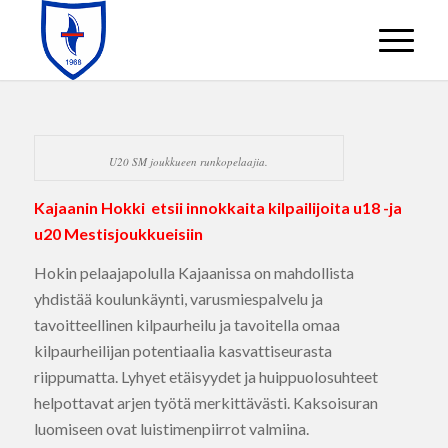
U20 SM joukkueen runkopelaajia.
Kajaanin Hokki etsii innokkaita kilpailijoita u18 -ja
u20 Mestisjoukkueisiin
Hokin pelaajapolulla Kajaanissa on mahdollista
yhdistää koulunkäynti, varusmiespalvelu ja
tavoitteellinen kilpaurheilu ja tavoitella omaa
kilpaurheilijan potentiaalia kasvattiseurasta
riippumatta. Lyhyet etäisyydet ja huippuolosuhteet
helpottavat arjen työtä merkittävästi. Kaksoisuran
luomiseen ovat luistimenpiirrot valmiina.