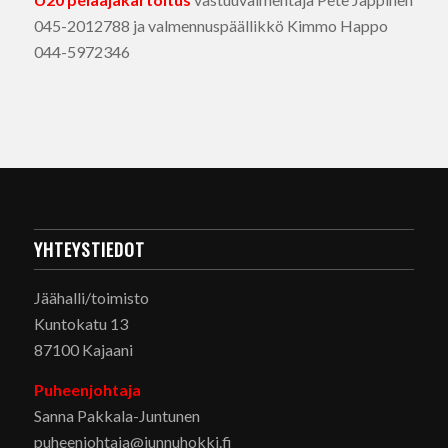
045-2012788 ja valmennuspäällikkö Kimmo Happo
044-5972346
YHTEYSTIEDOT
Jäähalli/toimisto
Kuntokatu 13
87100 Kajaani
Puheenjohtaja
Sanna Pakkala-Juntunen
puheenjohtaja@junnuhokki.fi