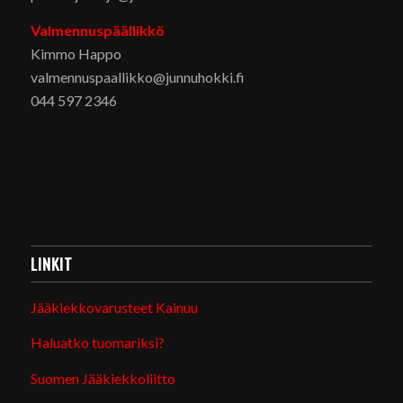
Valmennuspäällikkö
Kimmo Happo
valmennuspaallikko@junnuhokki.fi
044 597 2346
LINKIT
Jääkiekkovarusteet Kainuu
Haluatko tuomariksi?
Suomen Jääkiekkoliitto