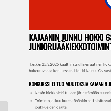
KAJAANIN JUNNU HOKKI 6
JUNIORIJÄÄKIEKKOTOIMIN
Tänään 25.3.2025 kuultiin surullinen uutinen kok
hakeutuvansa konkurssiin. Hokki Kainuu Oy vast
KONKURSSI EI TUO MUUTOKSIA KAJAANIN J
Kesän kiekkoleiri tullaan järjestämään suunn
Toiminta jatkuu kuten tähänkin asti aloitusv
joukkueiden osalta.