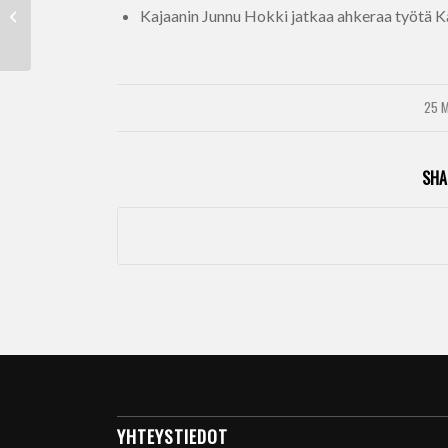
Yhdistyksen kokous pe
Kajaanin Junnu Hokki jatkaa ahkeraa työtä Ka
4.4. klo 17.30
25 M
SHA
YHTEYSTIEDOT