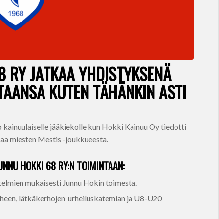
8 RY JATKAA YHDISTYKSENÄ
TAANSA KUTEN TÄHÄNKIN ASTI
o kainuulaiselle jääkiekolle kun Hokki Kainuu Oy tiedotti
aa miesten Mestis -joukkueesta.
UNNU HOKKI 68 RY:N TOIMINTAAN:
itelmien mukaisesti Junnu Hokin toimesta.
aiheen, lätkäkerhojen, urheiluskatemian ja U8-U20