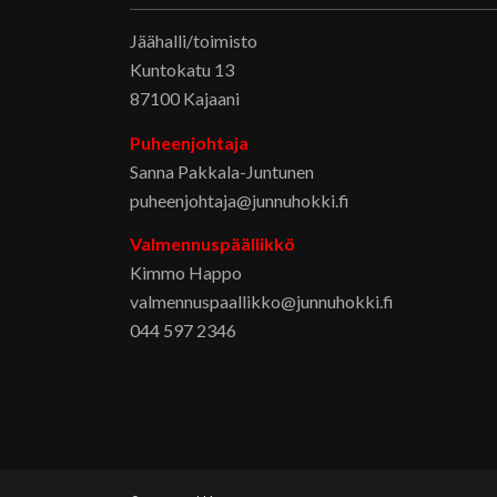
Jäähalli/toimisto
Kuntokatu 13
87100 Kajaani
Puheenjohtaja
Sanna Pakkala-Juntunen
puheenjohtaja@junnuhokki.fi
Valmennuspäällikkö
Kimmo Happo
valmennuspaallikko@junnuhokki.fi
044 597 2346