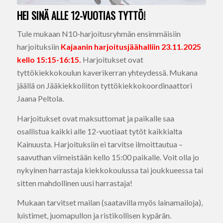
HEI SINÄ ALLE 12-VUOTIAS TYTTÖ!
Tule mukaan N10-harjoitusryhmän ensimmäisiin
harjoituksiin
Kajaanin harjoitusjäähalliin 23.11.2025
kello 15:15-16:15.
Harjoitukset ovat
tyttökiekkokoulun kaverikerran yhteydessä. Mukana
jäällä on Jääkiekkoliiton tyttökiekkokoordinaattori
Jaana Peltola.
Harjoitukset ovat maksuttomat ja paikalle saa
osallistua kaikki alle 12-vuotiaat tytöt kaikkialta
Kainuusta. Harjoituksiin ei tarvitse ilmoittautua –
saavuthan viimeistään kello 15:00 paikalle. Voit olla jo
nykyinen harrastaja kiekkokoulussa tai joukkueessa tai
sitten mahdollinen uusi harrastaja!
Mukaan tarvitset mailan (saatavilla myös lainamailoja),
luistimet, juomapullon ja ristikollisen kypärän.