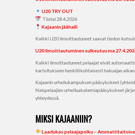
U20 TRY OUT
Tiistai 28.4.2026
Kajaanin jäähalli
Kaikki U20 ilmoittautuneet saavat tiedon kutsui
U20 ilmoittautuminen sulkeutuu ma 27.4.202
Kaikki ilmoittautuneet pelaajat eivät automaattis
kartoitukseen henkilökohtaisesti hakuajan aikan
Kajaanin urheilukampuksen pääsykokeet (yhteishau
Naispelaajien urheiluakatemiapääsykokeet järje
yhteydessä.
MIKSI KAJAANIIN?
Laadukas pelaajapolku – Ammattitaitoiset