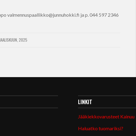
po valmennuspaallikko@junnuhokki.fi ja p. 044 597 2346
AALISKUUN, 2025
LINKIT
Jääkiekkovarusteet Kainuu
Haluatko tuomariksi?