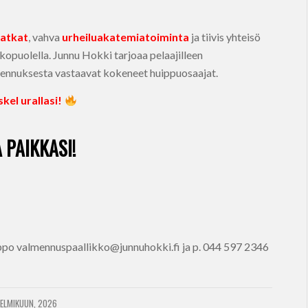
matkat
, vahva
urheiluakatemiatoiminta
ja tiivis yhteisö
kopuolella. Junnu Hokki tarjoaa pelaajilleen
lmennuksesta vastaavat kokeneet huippuosaajat.
kel urallasi!
 PAIKKASI!
po valmennuspaallikko@junnuhokki.fi ja p. 044 597 2346
HELMIKUUN, 2026