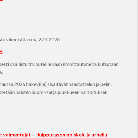
sta viimeistään ma 27.4.2026.
6.
esti osallistu try outeille vaan ilmoittautuneita kutsutaan
a.
ssa 2026 hakeville) sisältävät haastattelun ja pelin.
stetään naisten Suomi-sarja joukkueen kartoituksen
 valmentajat – Huipputason opiskelu ja urheilu