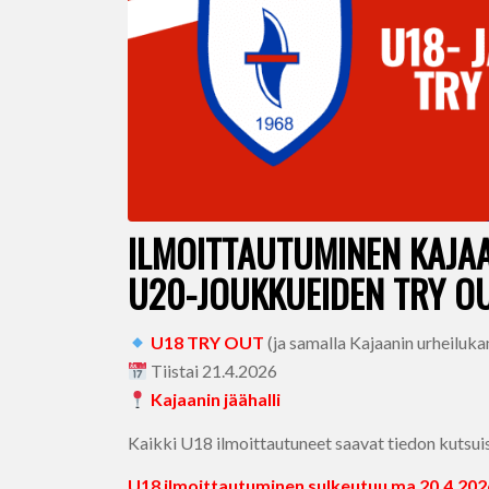
ILMOITTAUTUMINEN KAJAA
U20-JOUKKUEIDEN TRY O
U18 TRY OUT
(ja samalla Kajaanin urheilu
Tiistai 21.4.2026
Kajaanin jäähalli
Kaikki U18 ilmoittautuneet saavat tiedon kutsui
U18 ilmoittautuminen sulkeutuu ma 20.4.202