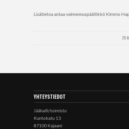
Lisätietoa antaa valmennuspäällikkö Kimmo Hap
25 M
YHTEYSTIEDOT
Jäähalli/toimisto
Kuntokatu 13
87100 Kajaani