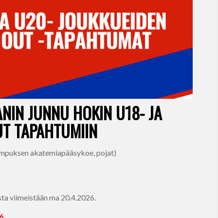
NIN JUNNU HOKIN U18- JA
UT TAPAHTUMIIN
kampuksen akatemiapääsykoe, pojat)
sta viimeistään ma 20.4.2026.
6.