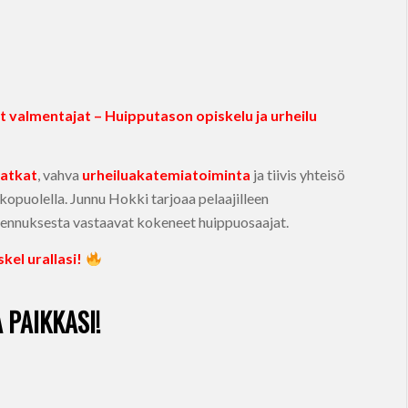
 valmentajat – Huipputason opiskelu ja urheilu
matkat
, vahva
urheiluakatemiatoiminta
ja tiivis yhteisö
kopuolella. Junnu Hokki tarjoaa pelaajilleen
lmennuksesta vastaavat kokeneet huippuosaajat.
kel urallasi!
 PAIKKASI!