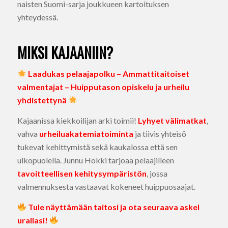
naisten Suomi-sarja joukkueen kartoituksen
yhteydessä.
MIKSI KAJAANIIN?
Laadukas pelaajapolku – Ammattitaitoiset
valmentajat – Huipputason opiskelu ja urheilu
yhdistettynä
Kajaanissa kiekkoilijan arki toimii!
Lyhyet välimatkat
,
vahva
urheiluakatemiatoiminta
ja tiivis yhteisö
tukevat kehittymistä sekä kaukalossa että sen
ulkopuolella. Junnu Hokki tarjoaa pelaajilleen
tavoitteellisen kehitysympäristön
, jossa
valmennuksesta vastaavat kokeneet huippuosaajat.
Tule näyttämään taitosi ja ota seuraava askel
urallasi!