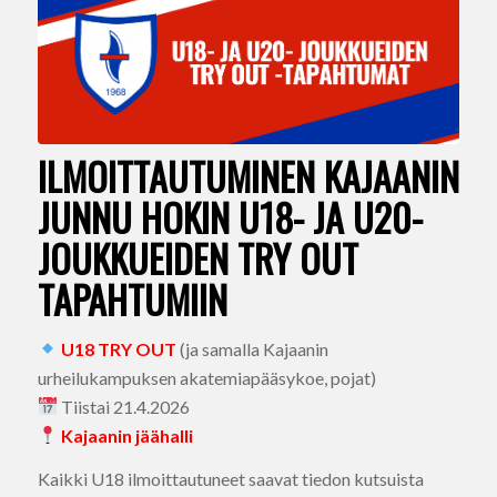
ILMOITTAUTUMINEN KAJAANIN
JUNNU HOKIN U18- JA U20-
JOUKKUEIDEN TRY OUT
TAPAHTUMIIN
U18 TRY OUT
(ja samalla Kajaanin
urheilukampuksen akatemiapääsykoe, pojat)
Tiistai 21.4.2026
Kajaanin jäähalli
Kaikki U18 ilmoittautuneet saavat tiedon kutsuista