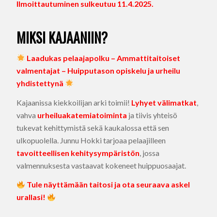
Ilmoittautuminen sulkeutuu 11.4.2025.
MIKSI KAJAANIIN?
Laadukas pelaajapolku – Ammattitaitoiset
valmentajat – Huipputason opiskelu ja urheilu
yhdistettynä
Kajaanissa kiekkoilijan arki toimii!
Lyhyet välimatkat
,
vahva
urheiluakatemiatoiminta
ja tiivis yhteisö
tukevat kehittymistä sekä kaukalossa että sen
ulkopuolella. Junnu Hokki tarjoaa pelaajilleen
tavoitteellisen kehitysympäristön
, jossa
valmennuksesta vastaavat kokeneet huippuosaajat.
Tule näyttämään taitosi ja ota seuraava askel
urallasi!