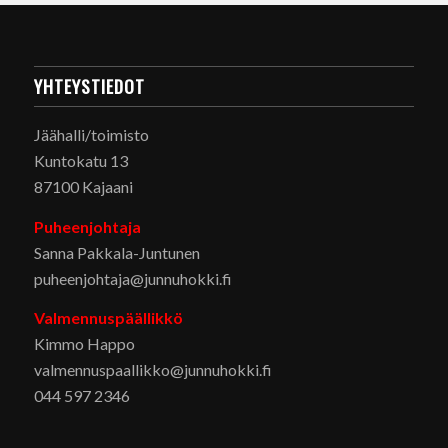
YHTEYSTIEDOT
Jäähalli/toimisto
Kuntokatu 13
87100 Kajaani
Puheenjohtaja
Sanna Pakkala-Juntunen
puheenjohtaja@junnuhokki.fi
Valmennuspäällikkö
Kimmo Happo
valmennuspaallikko@junnuhokki.fi
044 597 2346