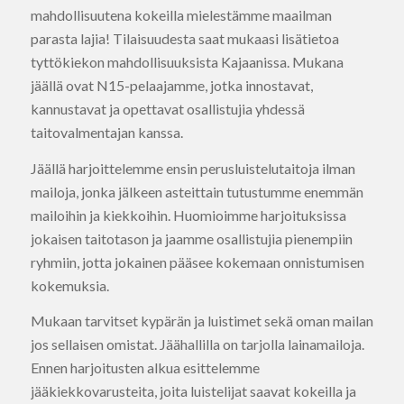
mahdollisuutena kokeilla mielestämme maailman
parasta lajia! Tilaisuudesta saat mukaasi lisätietoa
tyttökiekon mahdollisuuksista Kajaanissa. Mukana
jäällä ovat N15-pelaajamme, jotka innostavat,
kannustavat ja opettavat osallistujia yhdessä
taitovalmentajan kanssa.
Jäällä harjoittelemme ensin perusluistelutaitoja ilman
mailoja, jonka jälkeen asteittain tutustumme enemmän
mailoihin ja kiekkoihin. Huomioimme harjoituksissa
jokaisen taitotason ja jaamme osallistujia pienempiin
ryhmiin, jotta jokainen pääsee kokemaan onnistumisen
kokemuksia.
Mukaan tarvitset kypärän ja luistimet sekä oman mailan
jos sellaisen omistat. Jäähallilla on tarjolla lainamailoja.
Ennen harjoitusten alkua esittelemme
jääkiekkovarusteita, joita luistelijat saavat kokeilla ja