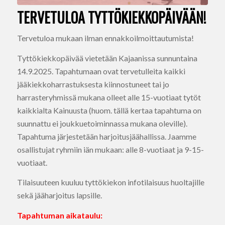
TERVETULOA TYTTÖKIEKKOPÄIVÄÄN!
Tervetuloa mukaan ilman ennakkoilmoittautumista!
Tyttökiekkopäivää vietetään Kajaanissa sunnuntaina
14.9.2025. Tapahtumaan ovat tervetulleita kaikki
jääkiekkoharrastuksesta kiinnostuneet tai jo
harrasteryhmissä mukana olleet alle 15-vuotiaat tytöt
kaikkialta Kainuusta (huom. tällä kertaa tapahtuma on
suunnattu ei joukkuetoiminnassa mukana oleville).
Tapahtuma järjestetään harjoitusjäähallissa. Jaamme
osallistujat ryhmiin iän mukaan: alle 8-vuotiaat ja 9-15-
vuotiaat.
Tilaisuuteen kuuluu tyttökiekon infotilaisuus huoltajille
sekä jääharjoitus lapsille.
Tapahtuman aikataulu: