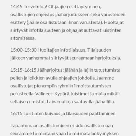
14:45 Tervetuloa! Ohjaajien esittäytyminen,
osallistujien ohjeistus jääharjoitukseen sekä varusteiden
esittely (jäälle osallistutaan ilman varusteita). Huoltajat
siirtyvät infotilaisuuteen ja ohjaajat auttavat luistinten
sitomisessa.
15:00-15:30 Huoltajien infotilaisuus. Tilaisuuden
jälkeen vanhemmat siirtyvät seuraamaan harjoituksia.
15:15-16:15 Jääharjoitus: jäähän ja lajiin tutustumista
pelien ja leikkien avulla ohjaajien johdolla. Jaamme
osallistujat pienempiin ryhmiin ilmoittautumisten
perusteella. Välineet: Kypärä, luistimet ja maila mikäli
sellaisen omistat. Lainamailoja saatavilla jäähallilla.
16:15 Luistinten kuivaus ja tilaisuuden päättäminen
Tapahtumaan osallistuminen ei sido osallistumaan
seuramme toimintaan vaan toimii matalankynnyksen