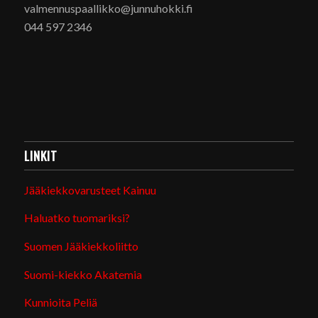
valmennuspaallikko@junnuhokki.fi
044 597 2346
LINKIT
Jääkiekkovarusteet Kainuu
Haluatko tuomariksi?
Suomen Jääkiekkoliitto
Suomi-kiekko Akatemia
Kunnioita Peliä