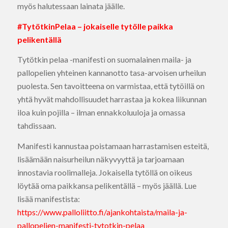
myös halutessaan lainata jäälle.
#TytötkinPelaa – jokaiselle tytölle paikka
pelikentällä
Tytötkin pelaa -manifesti on suomalainen maila- ja
pallopelien yhteinen kannanotto tasa-arvoisen urheilun
puolesta. Sen tavoitteena on varmistaa, että tytöillä on
yhtä hyvät mahdollisuudet harrastaa ja kokea liikunnan
iloa kuin pojilla – ilman ennakkoluuloja ja omassa
tahdissaan.
Manifesti kannustaa poistamaan harrastamisen esteitä,
lisäämään naisurheilun näkyvyyttä ja tarjoamaan
innostavia roolimalleja. Jokaisella tytöllä on oikeus
löytää oma paikkansa pelikentällä – myös jäällä. Lue
lisää manifestista:
https://www.palloliitto.fi/ajankohtaista/maila-ja-
pallopelien-manifesti-tytotkin-pelaa