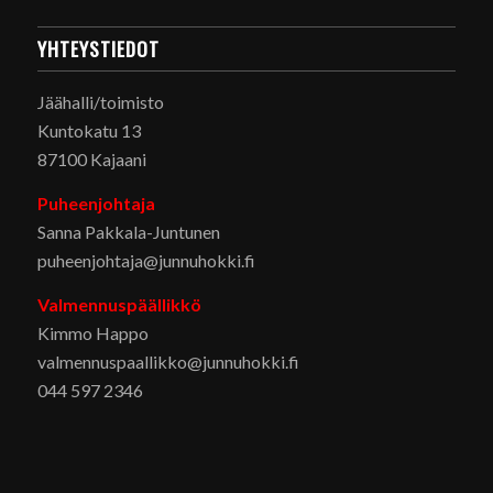
YHTEYSTIEDOT
Jäähalli/toimisto
Kuntokatu 13
87100 Kajaani
Puheenjohtaja
Sanna Pakkala-Juntunen
puheenjohtaja@junnuhokki.fi
Valmennuspäällikkö
Kimmo Happo
valmennuspaallikko@junnuhokki.fi
044 597 2346