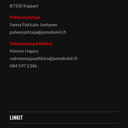
87100 Kajaani
Puheenjohtaja
Sanna Pakkala-Juntunen
puheenjohtaja@junnuhokki.fi
Valmennuspäällikkö
Kimmo Happo
valmennuspaallikko@junnuhokki.fi
044 597 2346
LINKIT