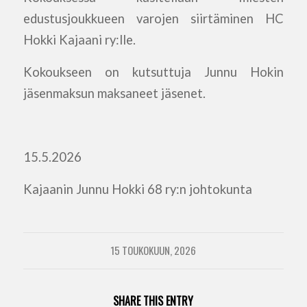
edustus
joukkueen
v
arojen siirtäminen HC
Hokki
Kajaani ry:lle.
Kokoukseen on kutsuttuja Junnu
H
okin
jäsenmaksun maksaneet jä
senet
.
15.5.2026
Kajaanin Junnu Hokki 68 ry:n johtokunta
15 TOUKOKUUN, 2026
SHARE THIS ENTRY