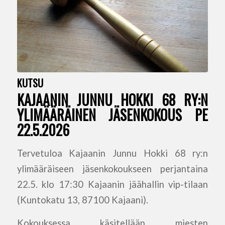
KUTSU
KAJAANIN JUNNU HOKKI 68 RY:N
YLIMÄÄRÄINEN JÄSENKOKOUS PE
22.5.2026
Tervetuloa Kajaanin Junnu Hokki 68 ry:n
ylimääräiseen jäsenkokoukseen perjantaina
22.5. klo 17:30 Kajaanin jäähallin vip-tilaan
(Kuntokatu 13, 87100 Kajaani).
Kokouksessa käsitellään m
iesten