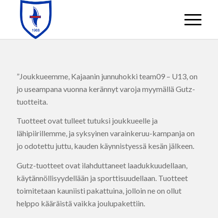
”Joukkueemme, Kajaanin junnuhokki team09 – U13, on
jo useampana vuonna kerännyt varoja myymällä Gutz-
tuotteita.
Tuotteet ovat tulleet tutuksi joukkueelle ja
lähipiirillemme, ja syksyinen varainkeruu-kampanja on
jo odotettu juttu, kauden käynnistyessä kesän jälkeen.
Gutz-tuotteet ovat ilahduttaneet laadukkuudellaan,
käytännöllisyydellään ja sporttisuudellaan. Tuotteet
toimitetaan kauniisti pakattuina, jolloin ne on ollut
helppo kääräistä vaikka joulupakettiin.