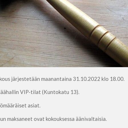
ous järjestetään maanantaina 31.10.2022 klo 18.00.
jäähallin VIP-tilat (Kuntokatu 13).
ömääräiset asiat.
un maksaneet ovat kokouksessa äänivaltaisia.