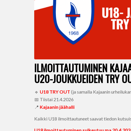
ILMOITTAUTUMINEN KAJAA
U20-JOUKKUEIDEN TRY O
🔹
U18 TRY OUT
(ja samalla Kajaanin urheilu
📅 Tiistai 21.4.2026
📍
Kajaanin jäähalli
Kaikki U18 ilmoittautuneet saavat tiedon kutsui
U18 ilmoittautuminen sulkeutuu ma 20.4.202