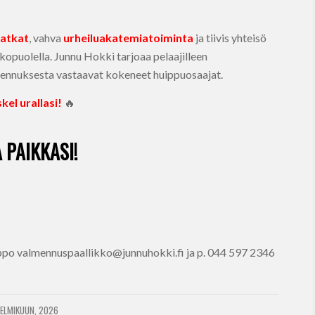
matkat
, vahva
urheiluakatemiatoiminta
ja tiivis yhteisö
kopuolella. Junnu Hokki tarjoaa pelaajilleen
lmennuksesta vastaavat kokeneet huippuosaajat.
kel urallasi!
🔥
 PAIKKASI!
po valmennuspaallikko@junnuhokki.fi ja p. 044 597 2346
HELMIKUUN, 2026