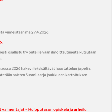
sta viimeistään ma 27.4.2026.
6.
esti osallistu try outeille vaan ilmoittautuneita kutsutaan
a.
ssa 2026 hakeville) sisältävät haastattelun ja pelin.
stetään naisten Suomi-sarja joukkueen kartoituksen
 valmentajat – Huipputason opiskelu ja urheilu