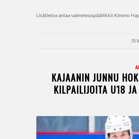
Lisätietoa antaa valmennuspäällikkö Kimmo Hap
25 M
A
KAJAANIN JUNNU HOKK
KILPAILIJOITA U18 J