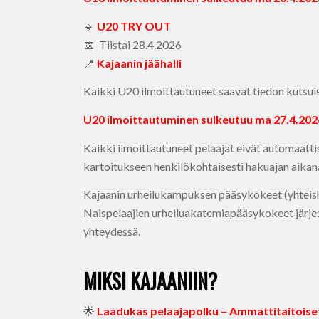
🔹
U20 TRY OUT
📅 Tiistai 28.4.2026
📍
Kajaanin jäähalli
Kaikki U20 ilmoittautuneet saavat tiedon kutsui
U20 ilmoittautuminen sulkeutuu ma 27.4.202
Kaikki ilmoittautuneet pelaajat eivät automaattis
kartoitukseen henkilökohtaisesti hakuajan aikan
Kajaanin urheilukampuksen pääsykokeet (yhteishau
Naispelaajien urheiluakatemiapääsykokeet järje
yhteydessä.
MIKSI KAJAANIIN?
🌟
Laadukas pelaajapolku – Ammattitaitoiset