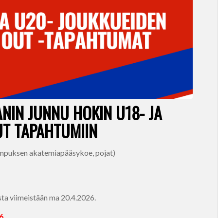
NIN JUNNU HOKIN U18- JA
UT TAPAHTUMIIN
kampuksen akatemiapääsykoe, pojat)
sta viimeistään ma 20.4.2026.
6.