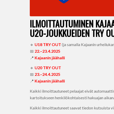
ILMOITTAUTUMINEN KAJAA
U20-JOUKKUEIDEN TRY O
🔹
U18 TRY OUT
(ja samalla Kajaanin urheilu
📅
22.–23.4.2025
📍
Kajaanin jäähalli
🔹
U20 TRY OUT
📅
23.–24.4.2025
📍
Kajaanin jäähalli
Kaikki ilmoittautuneet pelaajat eivät automaattis
kartoitukseen henkilökohtaisesti hakuajan aikan
Kaikki ilmoittautuneet saavat tiedon kutsuista v