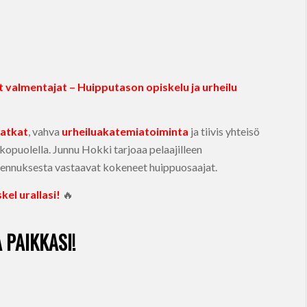
 valmentajat – Huipputason opiskelu ja urheilu
matkat
, vahva
urheiluakatemiatoiminta
ja tiivis yhteisö
kopuolella. Junnu Hokki tarjoaa pelaajilleen
lmennuksesta vastaavat kokeneet huippuosaajat.
kel urallasi!
🔥
 PAIKKASI!