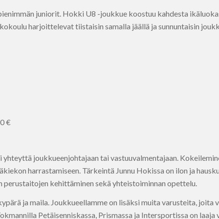
ienimmän juniorit. Hokki U8 -joukkue koostuu kahdesta ikäluokas
okoulu harjoittelevat tiistaisin samalla jäällä ja sunnuntaisin j
50 €
i yhteyttä joukkueenjohtajaan tai vastuuvalmentajaan. Kokeilemi
ääkiekon harrastamiseen. Tärkeintä Junnu Hokissa on ilon ja hausk
en perustaitojen kehittäminen sekä yhteistoiminnan opettelu.
 kypärä ja maila. Joukkueellamme on lisäksi muita varusteita, joita vo
annilla Petäisenniskassa, Prismassa ja Intersportissa on laaja va