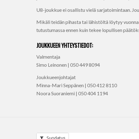
U8-joukkue ei osallistu vielä sarjatoimintaan. Jou
Mikäli teidän pihasta tai lähistöltä löytyy vu
tutustumassa ennen kuin tekee lopullisen päätök
JOUKKUEEN YHTEYSTIEDOT:
Valmentaja
Simo Leinonen | 050 449 8094
Joukkueenjohtajat
Minna-Mari Seppänen | 050 412 8110
Noora Suoraniemi | 050 404 1194