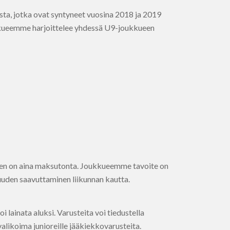
ta, jotka ovat syntyneet vuosina 2018 ja 2019
oukkueemme harjoittelee yhdessä U9-joukkueen
nen on aina maksutonta. Joukkueemme tavoite on
uuden saavuttaminen liikunnan kautta.
i lainata aluksi. Varusteita voi tiedustella
likoima junioreille jääkiekkovarusteita.