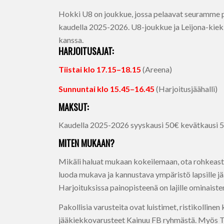
Hokki U8 on joukkue, jossa pelaavat seuramme p
kaudella 2025-2026. U8-joukkue ja Leijona-kiekk
kanssa.
HARJOITUSAJAT:
Tiistai klo 17.15–18.15
(Areena)
Sunnuntai klo 15.45–16.45
(Harjoitusjäähalli)
MAKSUT:
Kaudella 2025-2026 syyskausi 50€ kevätkausi 
MITEN MUKAAN?
Mikäli haluat mukaan kokeilemaan, ota rohkeast
luoda mukava ja kannustava ympäristö lapsille j
Harjoituksissa painopisteenä on lajille ominaist
Pakollisia varusteita ovat luistimet, ristikollinen
jääkiekkovarusteet Kainuu FB ryhmästä. Myös Tokm