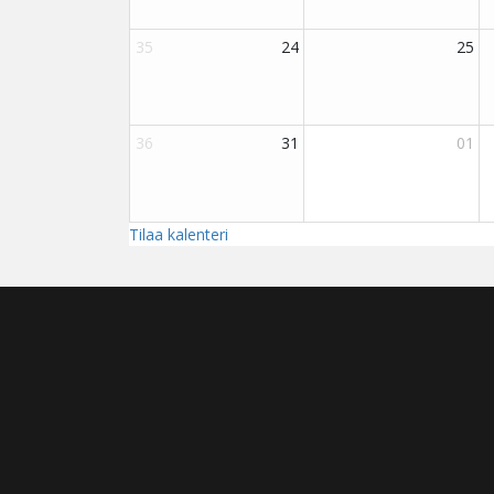
YHTEYSTIEDOT
Jäähalli/toimisto
Kuntokatu 13