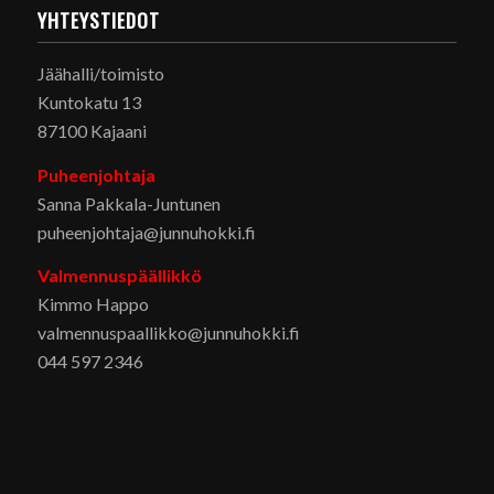
YHTEYSTIEDOT
Jäähalli/toimisto
Kuntokatu 13
87100 Kajaani
Puheenjohtaja
Sanna Pakkala-Juntunen
puheenjohtaja@junnuhokki.fi
Valmennuspäällikkö
Kimmo Happo
valmennuspaallikko@junnuhokki.fi
044 597 2346