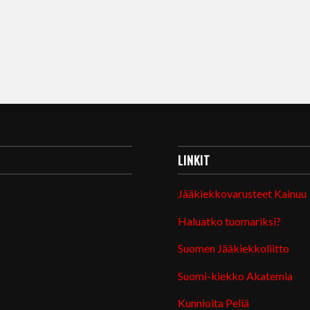
LINKIT
Jääkiekkovarusteet Kainuu
Haluatko tuomariksi?
Suomen Jääkiekkoliitto
Suomi-kiekko Akatemia
Kunnioita Peliä